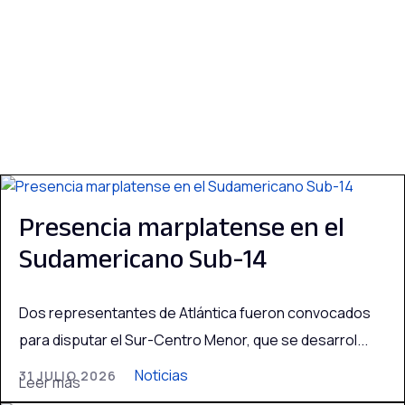
Acha, Once Unidos y Defensa ava
El clásico universitario fue para
El último baile de Diego Simonet
Handball Norte y Ferro celebraro
Presencia marplatense en el
Sudamericano Sub-14
Dos representantes de Atlántica fueron convocados
para disputar el Sur-Centro Menor, que se desarrol...
Noticias
31 JULIO 2026
Leer más