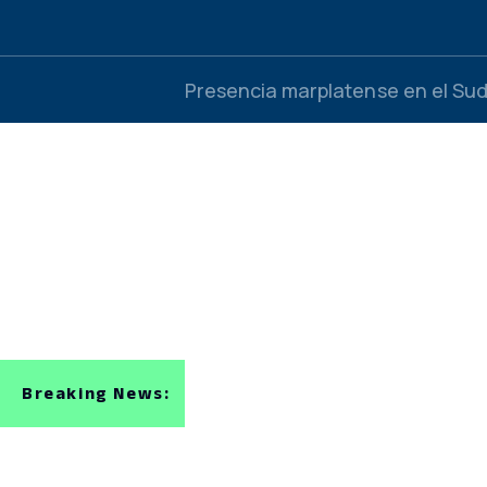
Presencia marplatense en el Su
Comodoro, escenario de una sem
Atlántica va por dos medallas en
Los mayores en semifinales del 
Atlántica presente en el Argenti
Breaking News:
Del semillero tandilense a la éli