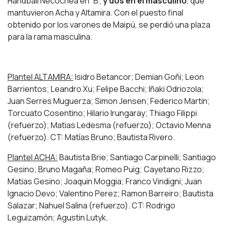
Handball Necochea en “B”,
y dos en el masculino
, que
mantuvieron Acha y Altamira. Con el puesto final
obtenido por los varones de Maipú, se perdió una plaza
para la rama masculina.
Plantel ALTAMIRA:
Isidro Betancor; Demian Goñi; Leon
Barrientos; Leandro Xu; Felipe Bacchi; Iñaki Odriozola;
Juan Serres Muguerza; Simon Jensen; Federico Martin;
Torcuato Cosentino; Hilario Irungaray; Thiago Filippi
(refuerzo); Matias Ledesma (refuerzo); Octavio Menna
(refuerzo). CT: Matías Bruno; Bautista Rivero.
Plantel ACHA:
Bautista Brie; Santiago Carpinelli; Santiago
Gesino; Bruno Magaña; Romeo Puig; Cayetano Rizzo;
Matias Gesino; Joaquin Moggia; Franco Vindigni; Juan
Ignacio Devo; Valentino Perez; Ramon Barreiro; Bautista
Salazar; Nahuel Salina (refuerzo). CT: Rodrigo
Leguizamón; Agustin Lutyk.