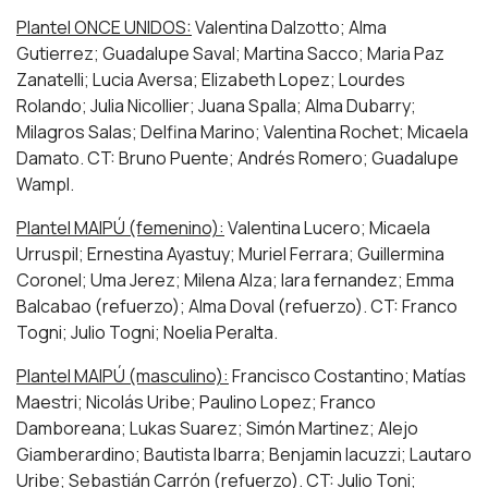
Plantel ONCE UNIDOS:
Valentina Dalzotto; Alma
Gutierrez; Guadalupe Saval; Martina Sacco; Maria Paz
Zanatelli; Lucia Aversa; Elizabeth Lopez; Lourdes
Rolando; Julia Nicollier; Juana Spalla; Alma Dubarry;
Milagros Salas; Delfina Marino; Valentina Rochet; Micaela
Damato. CT: Bruno Puente; Andrés Romero; Guadalupe
Wampl.
Plantel MAIPÚ (femenino):
Valentina Lucero; Micaela
Urruspil; Ernestina Ayastuy; Muriel Ferrara; Guillermina
Coronel; Uma Jerez; Milena Alza; Iara fernandez; Emma
Balcabao (refuerzo); Alma Doval (refuerzo). CT: Franco
Togni; Julio Togni; Noelia Peralta.
Plantel MAIPÚ (masculino):
Francisco Costantino; Matías
Maestri; Nicolás Uribe; Paulino Lopez; Franco
Damboreana; Lukas Suarez; Simón Martinez; Alejo
Giamberardino; Bautista Ibarra; Benjamin Iacuzzi; Lautaro
Uribe; Sebastián Carrón (refuerzo). CT: Julio Toni;